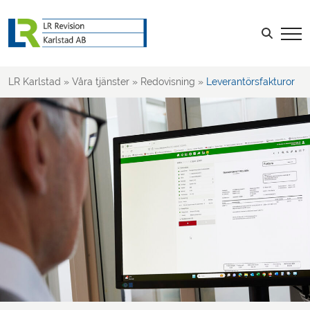
Löner & Personal
Leverantörsfakturor
Sök efter:
Kundfakturor
Tidrapportering, Kvitton & Reseräkning
LR Karlstad
»
Våra tjänster
»
Redovisning
»
Leverantörsfakturor
Projektredovisning
Kalkyler & Budget
Rapportering & Uppföljning
Deklaration, Bokslut & Årsredovisning
Rådgivning kring redovisning
Revision
Skatt
Rådgivning