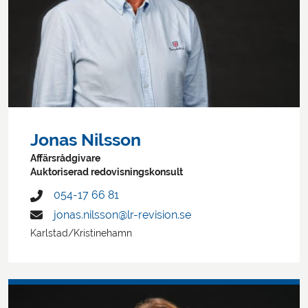
Jonas Nilsson
Affärsrådgivare
Auktoriserad redovisningskonsult
054-17 66 81
jonas.nilsson@lr-revision.se
Karlstad/Kristinehamn