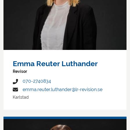
Emma Reuter Luthander
Revisor
070-2740834
emma.reuter.luthander@lr-revision.se
Karlstad