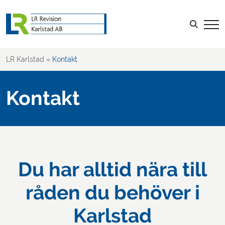
Sök efter:
LOGGA IN
LR Karlstad
»
Kontakt
Kontakt
Du har alltid nära till
råden du behöver i
Karlstad