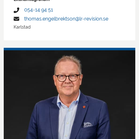
054-14 94 51
thomas.engelbrektson@lr-revision.se
Karlstad