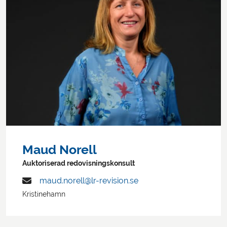
Maud Norell
Auktoriserad redovisningskonsult
maud.norell@lr-revision.se
Kristinehamn