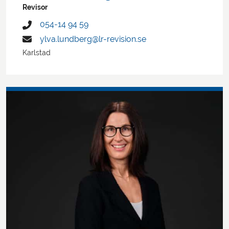
Revisor
054-14 94 59
ylva.lundberg@lr-revision.se
Karlstad