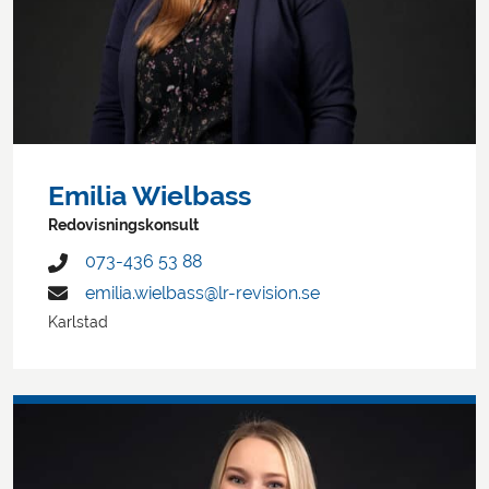
Emilia Wielbass
Redovisningskonsult
073-436 53 88
emilia.wielbass@lr-revision.se
Karlstad