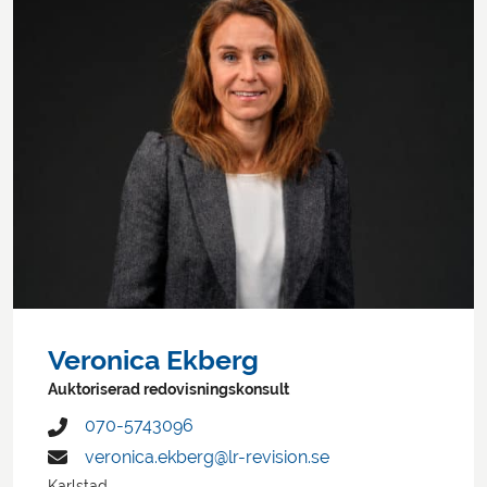
Veronica Ekberg
Auktoriserad redovisningskonsult
070-5743096
veronica.ekberg@lr-revision.se
Karlstad