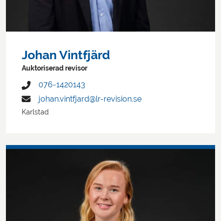
Johan Vintfjärd
Auktoriserad revisor
076-1420143
johan.vintfjard@lr-revision.se
Karlstad