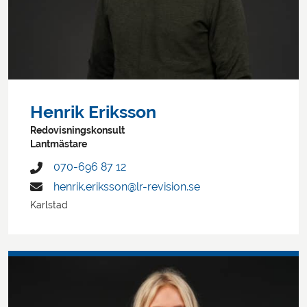
Henrik Eriksson
Redovisningskonsult
Lantmästare
070-696 87 12
henrik.eriksson@lr-revision.se
Karlstad