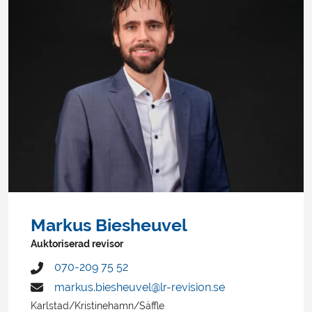
Markus Biesheuvel
Auktoriserad revisor
070-209 75 52
markus.biesheuvel@lr-revision.se
Karlstad/Kristinehamn/Säffle