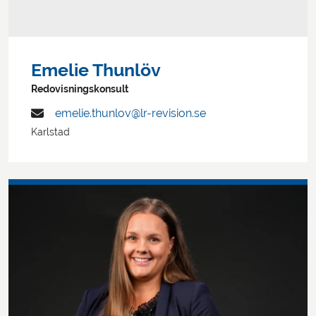
Emelie Thunlöv
Redovisningskonsult
emelie.thunlov@lr-revision.se
Karlstad