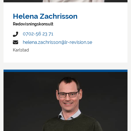
Helena Zachrisson
Redovisningskonsult
0702-56 23 71
helena.zachrisson@lr-revision.se
Karlstad