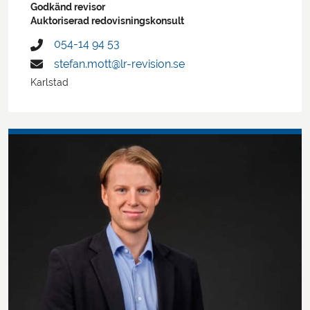
Godkänd revisor
Auktoriserad redovisningskonsult
054-14 94 53
stefan.mott@lr-revision.se
Karlstad