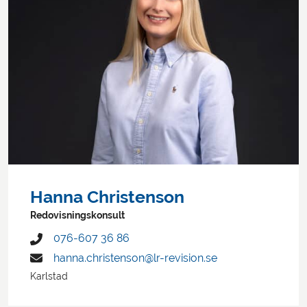
Hanna Christenson
Redovisningskonsult
076-607 36 86
hanna.christenson@lr-revision.se
Karlstad