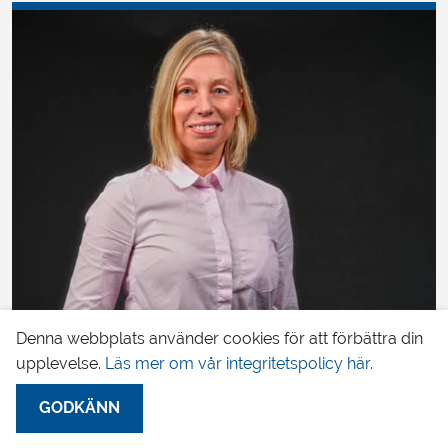
Denna webbplats använder cookies för att förbättra din
upplevelse.
Läs mer om vår integritetspolicy här.
Pernilla Karlsson
Auktoriserad redovisningskonsult
GODKÄNN
0730-63 82 82