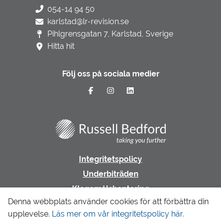
054-14 94 50
karlstad@lr-revision.se
Pihlgrensgatan 7, Karlstad, Sverige
Hitta hit
Följ oss på sociala medier
Integritetspolicy
Underbiträden
Klagomålshantering
Denna webbplats använder cookies för att förbättra din
upplevelse.
Läs mer om vår integritetspolicy här.
Gå till LR Revision & Redovisning