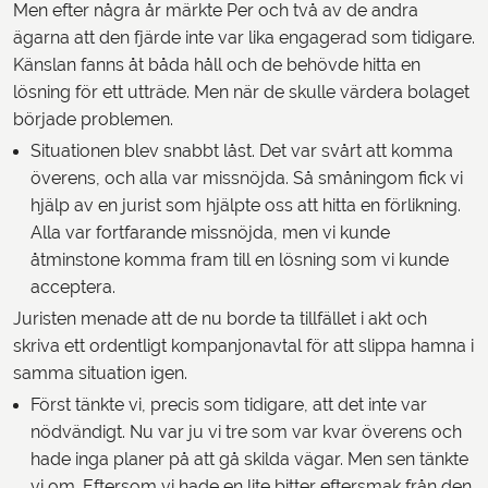
Men efter några år märkte Per och två av de andra
ägarna att den fjärde inte var lika engagerad som tidigare.
Känslan fanns åt båda håll och de behövde hitta en
lösning för ett utträde. Men när de skulle värdera bolaget
började problemen.
Situationen blev snabbt låst. Det var svårt att komma
överens, och alla var missnöjda. Så småningom fick vi
hjälp av en jurist som hjälpte oss att hitta en förlikning.
Alla var fortfarande missnöjda, men vi kunde
åtminstone komma fram till en lösning som vi kunde
acceptera.
Juristen menade att de nu borde ta tillfället i akt och
skriva ett ordentligt kompanjonavtal för att slippa hamna i
samma situation igen.
Först tänkte vi, precis som tidigare, att det inte var
nödvändigt. Nu var ju vi tre som var kvar överens och
hade inga planer på att gå skilda vägar. Men sen tänkte
vi om. Eftersom vi hade en lite bitter eftersmak från den