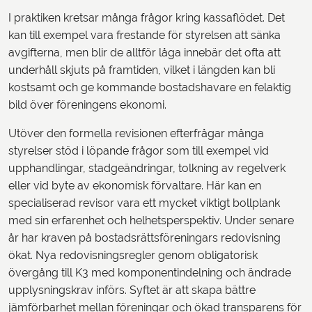
I praktiken kretsar många frågor kring kassaflödet. Det
kan till exempel vara frestande för styrelsen att sänka
avgifterna, men blir de alltför låga innebär det ofta att
underhåll skjuts på framtiden, vilket i längden kan bli
kostsamt och ge kommande bostadshavare en felaktig
bild över föreningens ekonomi.
Utöver den formella revisionen efterfrågar många
styrelser stöd i löpande frågor som till exempel vid
upphandlingar, stadgeändringar, tolkning av regelverk
eller vid byte av ekonomisk förvaltare. Här kan en
specialiserad revisor vara ett mycket viktigt bollplank
med sin erfarenhet och helhetsperspektiv. Under senare
år har kraven på bostadsrättsföreningars redovisning
ökat. Nya redovisningsregler genom obligatorisk
övergång till K3 med komponentindelning och ändrade
upplysningskrav införs. Syftet är att skapa bättre
jämförbarhet mellan föreningar och ökad transparens för