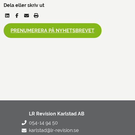
Dela eller skriv ut
PRENUMERERA PÅ NYHETSBREVET
LR Revision Karlstad AB
054-14 94 50
karlstad@lr-revision.se