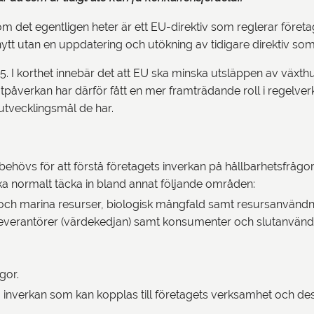
m det egentligen heter är ett EU-direktiv som reglerar företag
e nytt utan en uppdatering och utökning av tidigare direktiv som
r 55. I korthet innebär det att EU ska minska utsläppen av väx
tpåverkan har därför fått en mer framträdande roll i regelverke
utvecklingsmål de har.
ehövs för att förstå företagets inverkan på hållbarhetsfrågo
 ska normalt täcka in bland annat följande områden:
en och marina resurser, biologisk mångfald samt resursanvänd
 leverantörer (värdekedjan) samt konsumenter och slutanvänd
gor.
 inverkan som kan kopplas till företagets verksamhet och de