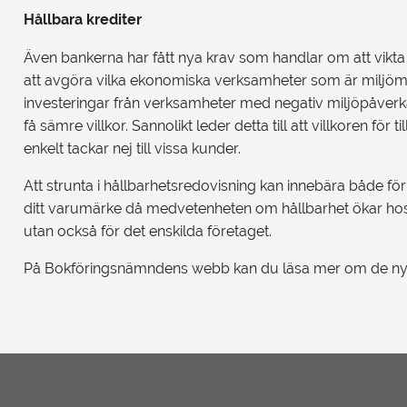
Hållbara krediter
Även bankerna har fått nya krav som handlar om att vikta 
att avgöra vilka ekonomiska verksamheter som är miljömäss
investeringar från verksamheter med negativ miljöpåverka
få sämre villkor. Sannolikt leder detta till att villkoren f
enkelt tackar nej till vissa kunder.
Att strunta i hållbarhetsredovisning kan innebära både fö
ditt varumärke då medvetenheten om hållbarhet ökar hos bå
utan också för det enskilda företaget.
På Bokföringsnämndens webb kan du läsa mer om de nya