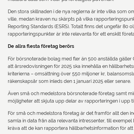
Den stora skillnaden i de nya reglerna är inte vilka som 
ville, medan kraven nu skärpts på vilka rapporteringspun
Reporting Standards (ESRS). Totalt finns det ungefär 80
rapporteringspunkter är inte relevanta för ett enskilt för
De allra flesta företag berörs
För börsnoterade bolag med fler än 500 anställda gäller C
att årsredovisningen för 2025 ska innehålla en hållbarhe
kriterierna – omsättning över 550 miljoner kr, balansomslu
räkenskapsår som inleds den 1 januari 2025 eller senare.
Även små och medelstora börsnoterade företag samt mindr
möjligheter att skjuta upp delar av rapporteringen i upp ti
För små och medelstora företag är det framför allt den i
samla in data från alla relevanta intressenter, till exemp
kräva att de kan rapportera hållbarhetsinformation för at