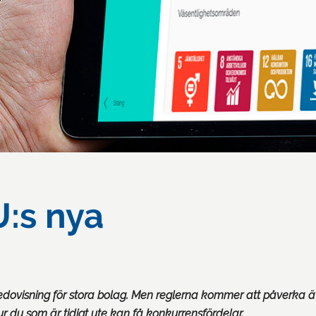
U:s nya
dovisning för stora bolag. Men reglerna kommer att påverka äv
ur du som är tidigt ute kan få konkurrensfördelar.