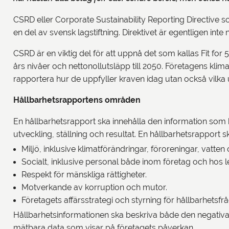
CSRD eller Corporate Sustainability Reporting Directive so
en del av svensk lagstiftning. Direktivet är egentligen int
CSRD är en viktig del för att uppnå det som kallas Fit fo
års nivåer och nettonollutsläpp till 2050. Företagens klima
rapportera hur de uppfyller kraven idag utan också vilka 
Hållbarhetsrapportens områden
En hållbarhetsrapport ska innehålla den information som b
utveckling, ställning och resultat. En hållbarhetsrapport
Miljö, inklusive klimatförändringar, föroreningar, vatt
Socialt, inklusive personal både inom företag och hos
Respekt för mänskliga rättigheter.
Motverkande av korruption och mutor.
Företagets affärsstrategi och styrning för hållbarhetsfrå
Hållbarhetsinformationen ska beskriva både den negativa
mätbara data som visar på företagets påverkan.