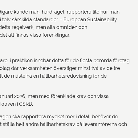
idigare kunde man, hårdraget, rapportera lite hur man
 tolv särskilda standarder – European Sustainability
 detta regelverk, men alla områden och
t att finnas vissa förenklingar.
e, i praktiken innebär detta för de flesta berörda företag
bolag där verksamheten överstiger minst två av de tre
att de måste ha en hållbarhetsredovisning för de
januari 2026, men med förenklade krav och vissa
v kraven i CSRD.
olagen ska rapportera mycket mer i detalj behöver de
tt ställa helt andra hållbarhetskrav på leverantörerna och