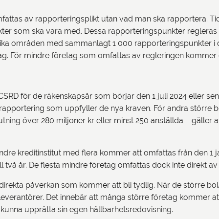
omfattas av rapporteringsplikt utan vad man ska rapportera. T
kter som ska vara med. Dessa rapporteringspunkter regleras i
 olika områden med sammanlagt 1 000 rapporteringspunkter i
etag. För mindre företag som omfattas av regleringen kommer de
SRD för de räkenskapsår som börjar den 1 juli 2024 eller senar
tsrapportering som uppfyller de nya kraven. För andra större 
tning över 280 miljoner kr eller minst 250 anställda – gäller 
e kreditinstitut med flera kommer att omfattas från den 1 
ll två år. De flesta mindre företag omfattas dock inte direkt a
ndirekta påverkan som kommer att bli tydlig. När de större b
el leverantörer. Det innebär att många större företag kommer a
t kunna upprätta sin egen hållbarhetsredovisning.