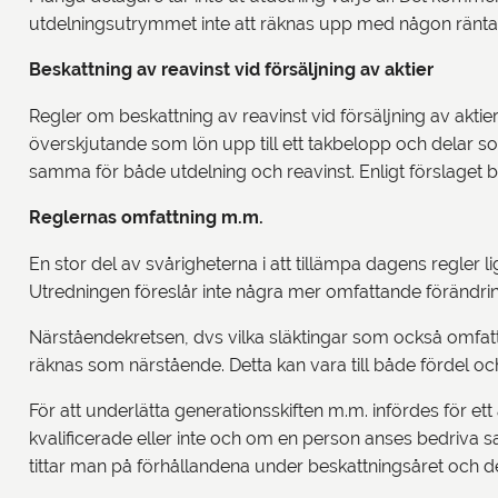
utdelningsutrymmet inte att räknas upp med någon ränta. 
Beskattning av reavinst vid försäljning av aktier
Regler om beskattning av reavinst vid försäljning av aktie
överskjutande som lön upp till ett takbelopp och delar so
samma för både utdelning och reavinst. Enligt förslaget bl
Reglernas omfattning m.m.
En stor del av svårigheterna i att tillämpa dagens regler l
Utredningen föreslår inte några mer omfattande förändringa
Närståendekretsen, dvs vilka släktingar som också omfatt
räknas som närstående. Detta kan vara till både fördel oc
För att underlätta generationsskiften m.m. infördes för et
kvalificerade eller inte och om en person anses bedriva sa
tittar man på förhållandena under beskattningsåret och de