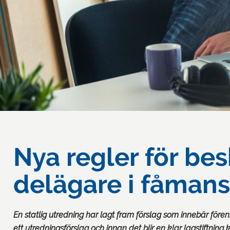
Nya regler för bes
delägare i fåmans
En statlig utredning har lagt fram förslag som innebär fören
ett utredningsförslag och innan det blir en klar lagstiftnin