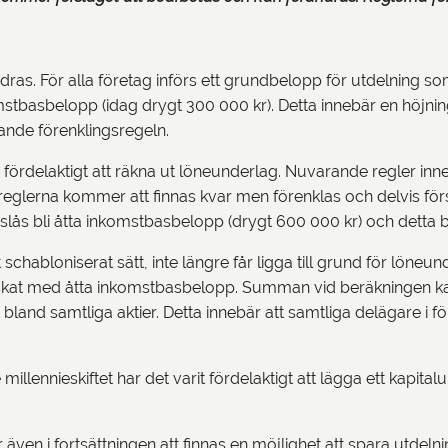
dras. För alla företag införs ett grundbelopp för utdelning 
tbasbelopp (idag drygt 300 000 kr). Detta innebär en höjning
nde förenklingsregeln.
fördelaktigt att räkna ut löneunderlag. Nuvarande regler inneb
sreglerna kommer att finnas kvar men förenklas och delvis för
reslås bli åtta inkomstbasbelopp (drygt 600 000 kr) och detta
 schabloniserat sätt, inte längre får ligga till grund för löne
kat med åtta inkomstbasbelopp. Summan vid beräkningen kan
land samtliga aktier. Detta innebär att samtliga delägare i f
 millennieskiftet har det varit fördelaktigt att lägga ett kapita
 även i fortsättningen att finnas en möjlighet att spara utdel