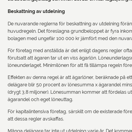
Beskattning av utdelning
De nuvarande reglerna för beskattning av utdelning förän
huvudregeln. Det föreslagna grundbeloppet är fyra inkoms
bolagen med ungefär 100 000 kr jämfört med den nuvara
För företag med anställda är det enligt dagens regler ofta 
förutsatt att ägaren tar ut en viss ägarlön. Löneunderlag
löneunderlaget. Minimilönen för att få tillämpa regeln fö
Effekten av denna regel är att ägarlöner, beräknade på ett
delägare blir 50 procent av lönesumma x ägarandel mins
(drygt 3,8 miljoner). Lönesumman kommer att fördelas ut b
ägarandel och eget löneuttag.
För kapitalintensiva företag, särskilt om de existerade före
att dessa regler avskaffas.
Många delägare tar inte ut utdelning varje år. Det kommer