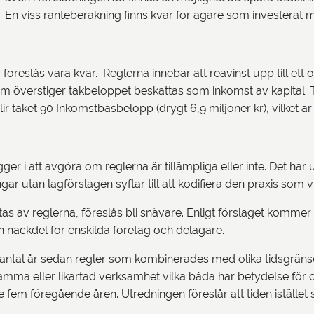
En viss ränteberäkning finns kvar för ägare som investerat m
r föreslås vara kvar. Reglerna innebär att reavinst upp till 
m överstiger takbeloppet beskattas som inkomst av kapital. T
ir taket 90 Inkomstbasbelopp (drygt 6,9 miljoner kr), vilket ä
igger i att avgöra om reglerna är tillämpliga eller inte. Det ha
r utan lagförslagen syftar till att kodifiera den praxis som v
as av reglerna, föreslås bli snävare. Enligt förslaget komme
h nackdel för enskilda företag och delägare.
t antal år sedan regler som kombinerades med olika tidsgränser
mma eller likartad verksamhet vilka båda har betydelse för om 
 fem föregående åren. Utredningen föreslår att tiden istället