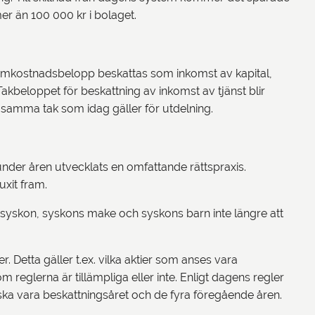
er än 100 000 kr i bolaget.
ett omkostnadsbelopp beskattas som inkomst av kapital,
akbeloppet för beskattning av inkomst av tjänst blir
r samma tak som idag gäller för utdelning.
r under åren utvecklats en omfattande rättspraxis.
uxit fram.
r syskon, syskons make och syskons barn inte längre att
. Detta gäller t.ex. vilka aktier som anses vara
reglerna är tillämpliga eller inte. Enligt dagens regler
 ska vara beskattningsåret och de fyra föregående åren.