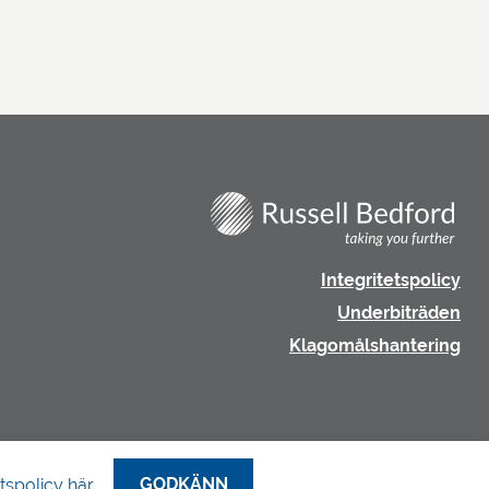
Integritetspolicy
Underbiträden
Klagomålshantering
GODKÄNN
tspolicy här.