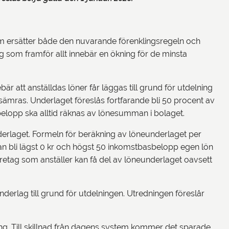
som ersätter både den nuvarande förenklingsregeln och
 som framför allt innebär en ökning för de minsta
är att anställdas löner får läggas till grund för utdelning
sämras. Underlaget föreslås fortfarande bli 50 procent av
 belopp ska alltid räknas av lönesumman i bolaget.
underlaget. Formeln för beräkning av löneunderlaget per
 bli lägst 0 kr och högst 50 inkomstbasbelopp egen lön
öretag som anställer kan få del av löneunderlaget oavsett
lunderlag till grund för utdelningen. Utredningen föreslår
ning. Till skillnad från dagens system kommer det sparade