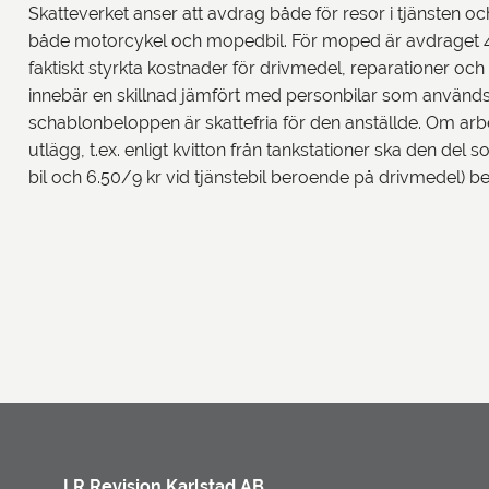
Skatteverket anser att avdrag både för resor i tjänsten oc
både motorcykel och mopedbil. För moped är avdraget 4.5
faktiskt styrkta kostnader för drivmedel, reparationer och
innebär en skillnad jämfört med personbilar som används
schablonbeloppen är skattefria för den anställde. Om arbet
utlägg, t.ex. enligt kvitton från tankstationer ska den del
bil och 6.50/9 kr vid tjänstebil beroende på drivmedel) b
LR Revision Karlstad AB