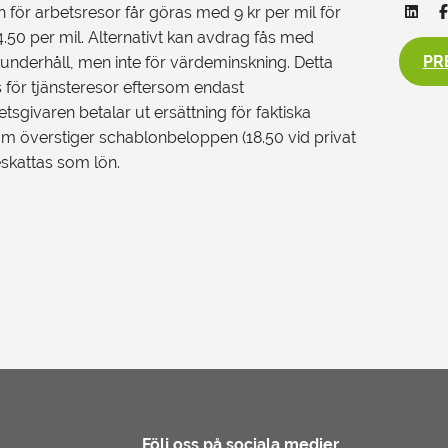
h för arbetsresor får göras med 9 kr per mil för
0 per mil. Alternativt kan avdrag fås med
PR
 underhåll, men inte för värdeminskning. Detta
 för tjänsteresor eftersom endast
sgivaren betalar ut ersättning för faktiska
 som överstiger schablonbeloppen (18.50 vid privat
eskattas som lön.
Följ oss på sociala medier